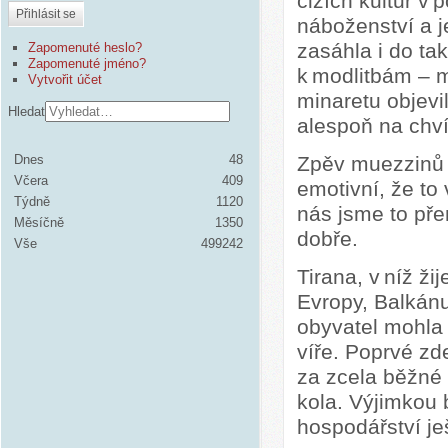
cizích kultur v
Přihlásit se
náboženství a j
zasáhla i do ta
Zapomenuté heslo?
Zapomenuté jméno?
k modlitbám – 
Vytvořit účet
minaretu objevi
Hledat
alespoň na chvíl
Dnes
48
Zpěv muezzinů 
Včera
409
emotivní, že to
Týdně
1120
nás jsme to pře
Měsíčně
1350
dobře.
Vše
499242
Tirana, v níž ži
Evropy, Balkánu
obyvatel mohla
víře. Poprvé zd
za zcela běžné –
kola. Výjimkou 
hospodářství je