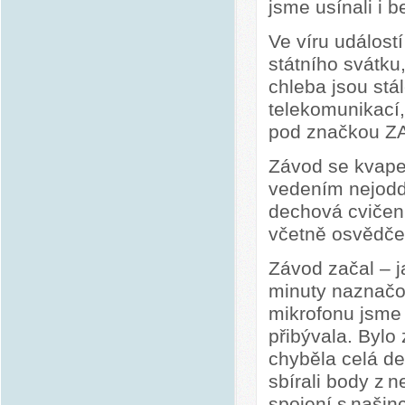
jsme usínali i 
Ve víru událostí
státního svátku,
chleba jsou stál
telekomunikací,
pod značkou Z
Závod se kvapem
vedením nejodd
dechová cvičení
včetně osvědče
Závod začal – j
minuty naznačov
mikrofonu jsme 
přibývala. Bylo
chyběla celá de
sbírali body z 
spojení s našinc