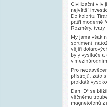
Civilizační vliv 
největší invest
Do koloritu Tir
patří moderně 
Rozměry, tvary 
My jsme však ne
sortiment, nato
vějíři dolarový
byly vysílače a
v mezinárodním
Pro nezasvěcen
přístrojů, zato
proklatě vysok
Den „D“ se blíž
věčnému troube
magnetofonů z m