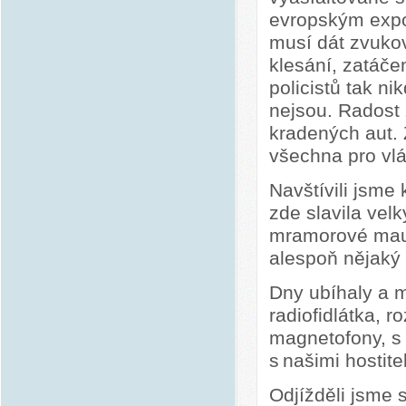
evropským expor
musí dát zvukov
klesání, zatáčen
policistů tak n
nejsou. Radost 
kradených aut. Z
všechna pro vlád
Navštívili jsme
zde slavila velk
mramorové mauz
alespoň nějaký 
Dny ubíhaly a m
radiofidlátka, r
magnetofony, s
s našimi hostite
Odjížděli jsme 