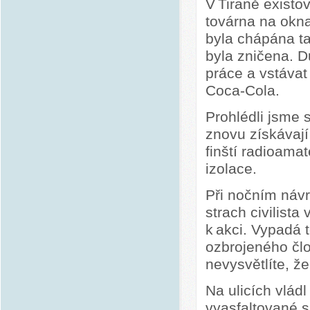
V Tiraně existo
továrna na okn
byla chápána ta
byla zničena. 
práce a vstávat
Coca-Cola.
Prohlédli jsme s
znovu získávají
finští radioamat
izolace.
Při nočním náv
strach civilista
k akci. Vypadá 
ozbrojeného čl
nevysvětlíte, že
Na ulicích vládl
vyasfaltované s