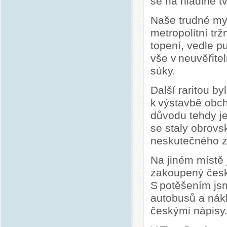
se na hladině t
Naše trudné my
metropolitní trž
topení, vedle p
vše v neuvěřite
súky.
Další raritou b
k výstavbě ob
důvodu tehdy j
se staly obrov
neskutečného 
Na jiném místě 
zakoupený česk
S potěšením jsm
autobusů a nák
českými nápisy