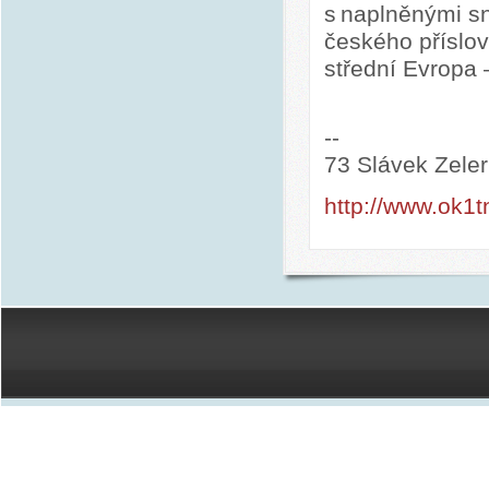
s naplněnými sn
českého příslov
střední Evropa 
--
73 Slávek Zele
http://www.ok1t