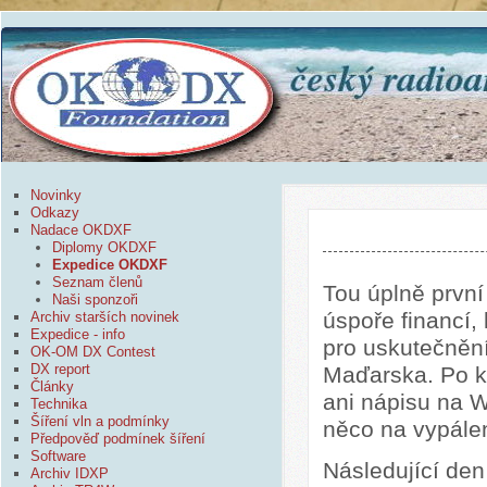
Novinky
Odkazy
Nadace OKDXF
Diplomy OKDXF
Expedice OKDXF
Seznam členů
Tou úplně první
Naši sponzoři
úspoře financí,
Archiv starších novinek
Expedice - info
pro uskutečnění
OK-OM DX Contest
DX report
Maďarska. Po k
Články
ani nápisu na W
Technika
Šíření vln a podmínky
něco na vypálen
Předpověď podmínek šíření
Software
Následující den
Archiv IDXP