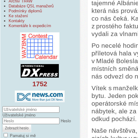
Archiv TR4W
tajemné Albánie
Databáze QSL manažerů
která nás prováz
Podmínky diplomů
Ke stažení
co nás čeká. Ka
Kontakty
z prostého fakt
Komentáře k expedicím
vydali za vlnam
Po necelé hodin
příletová hala
v Mladé Bolesla
místních směná
nás odvezl do
1752
Vítek s manžel
bytu. Jeden po
operátorské mís
nábytek, ale za
Uživatelské jméno
odkud pochází.
Heslo
Zobrazit heslo
Naše návštěva,
Pamatuj si mě