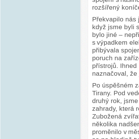
rozšířený koníče
Překvapilo nás 
když jsme byli 
bylo jiné – nep
s výpadkem elek
přibývala spoje
poruch na zaříze
přístrojů. Ihne
naznačoval, že
Po úspěšném zá
Tirany. Pod ved
druhý rok, jsme
zahrady, která 
Zubožená zvířa
několika nadšen
proměnilo v měs