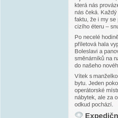
která nás prováze
nás čeká. Každý 
faktu, že i my se
cizího éteru – s
Po necelé hodině
příletová hala v
Boleslavi a panov
směnárníků na ná
do našeho nové
Vítek s manželko
bytu. Jeden poko
operátorské míst
nábytek, ale za 
odkud pochází.
Expedičn