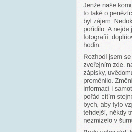
Jenže naše komun
to také o penězí
byl zájem. Nedok
pořídilo. A nejde 
fotografií, dopl
hodin.
Rozhodl jsem se p
zveřejním zde, n
zápisky, uvědomuj
proměnilo. Změni
informací i samot
pořád cítím stej
bych, aby tyto 
tehdejší, někdy t
nezmizelo v šum