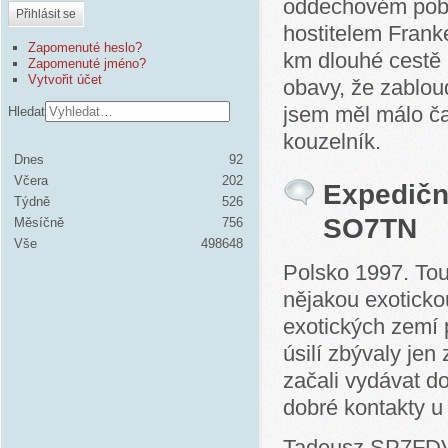
oddechovém poby
Přihlásit se
hostitelem Frank
Zapomenuté heslo?
km dlouhé cestě
Zapomenuté jméno?
Vytvořit účet
obavy, že zablou
jsem měl málo ča
Hledat
kouzelník.
Dnes
92
Včera
202
Expedičn
Týdně
526
SO7TN
Měsíčně
756
Vše
498648
Polsko 1997. Tou
nějakou exoticko
exotických zemí 
úsilí zbývaly jen
začali vydávat do
dobré kontakty u
Tadeusz SP7FDV 