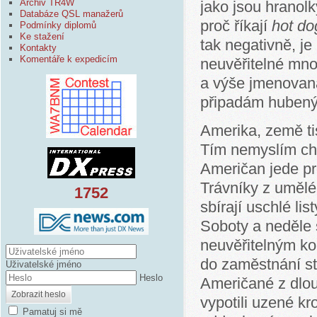
Archiv TR4W
jako jsou hranol
Databáze QSL manažerů
proč říkají
hot do
Podmínky diplomů
Ke stažení
tak negativně, j
Kontakty
Komentáře k expedicím
neuvěřitelné množ
a výše jmenovaná
připadám hubený
Amerika, země tis
Tím nemyslím chu
Američan jede pr
Trávníky z umělé 
1752
sbírají uschlé li
Soboty a neděle 
neuvěřitelným ko
do zaměstnání st
Uživatelské jméno
Heslo
Američané z dlou
Zobrazit heslo
vypotili uzené kr
Pamatuj si mě