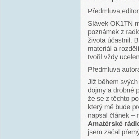
Předmluva editor
Slávek OK1TN mě 
poznámek z radi
života účastnil.
materiál a rozdě
tvořil vždy ucele
Předmluva autor
Již během svých 
dojmy a drobné p
že se z těchto p
který mě bude pr
napsal článek – 
Amatérské rádi
jsem začal přemý