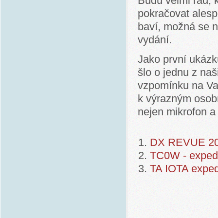
Budu velmi rád, 
pokračovat alesp
baví, možná se n
vydání.
Jako první ukázk
šlo o jednu z naš
vzpomínku na V
k výrazným osobn
nejen mikrofon a t
DX REVUE 2
TC0W - expedi
TA IOTA expe