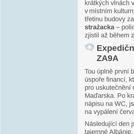
krátkých vlnách 
v místním kultur
třetinu budovy za
strażacka
– poli
zjistil až během 
Expediční
ZA9A
Tou úplně první b
úspoře financí, k
pro uskutečnění 
Maďarska. Po krá
nápisu na WC, js
na vypálení červ
Následující den 
tajemné Albánie,