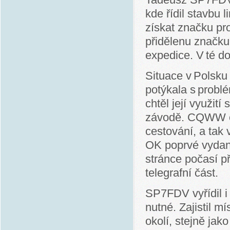
kde řídil stavbu 
získat značku p
přidělenu značk
expedice. V té d
Situace v Polsku 
potýkala s problé
chtěl její využit
závodě. CQWW con
cestování, a tak
OK poprvé vydaný
stránce počasí p
telegrafní část.
SP7FDV vyřídil i
nutné. Zajistil m
okolí, stejně jako