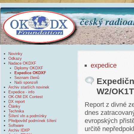
Novinky
Odkazy
Nadace OKDXF
expedice
Diplomy OKDXF
Expedice OKDXF
Seznam členů
Expediční
Naši sponzoři
Archiv starších novinek
W2/OK1
Expedice - info
OK-OM DX Contest
DX report
Report z divné z
Články
Technika
dnes zatracovan
Šíření vln a podmínky
evropských přist
Předpověď podmínek šíření
Software
určitě nepředpok
Archiv IDXP